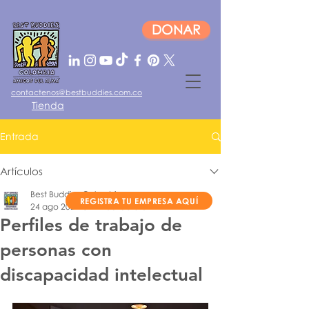
DONAR
contactenos@bestbuddies.com.co
Tienda
Entrada
Iniciar sesión
Artículos
Best Buddies Colombia
REGISTRA TU EMPRESA AQUÍ
24 ago 2022
3 min de lectura
Perfiles de trabajo de
personas con
discapacidad intelectual