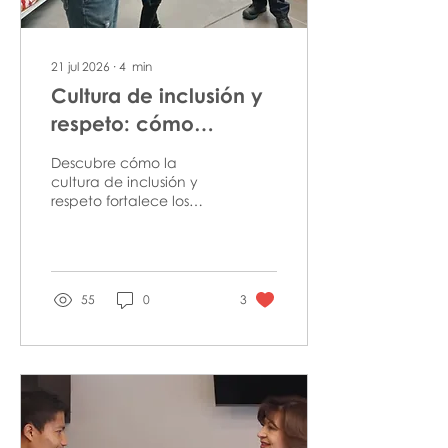
21 jul 2026
∙
4
min
Cultura de inclusión y
respeto: cómo
construir entornos
Descubre cómo la
laborales más
cultura de inclusión y
respeto fortalece los
humanos
equipos y crea entornos
laborales más
equitativos.
55
0
3