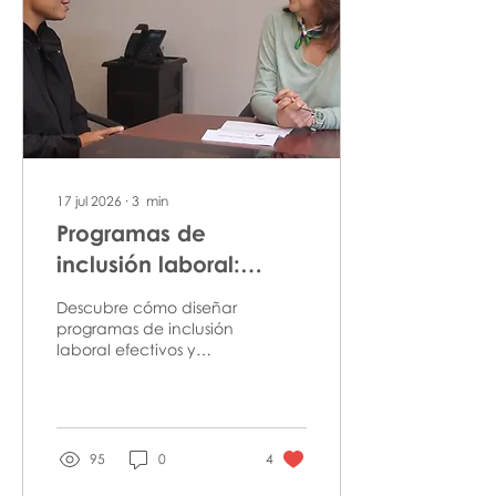
17 jul 2026
∙
3
min
Programas de
inclusión laboral:
cómo diseñarlos e
Descubre cómo diseñar
implementarlos en las
programas de inclusión
laboral efectivos y
empresas
sostenibles en las
empresas.
95
0
4