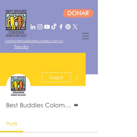
DONAR
contactenos@bestbuddies.com.co
Tienda
Iniciar sesión
Más acciones
Seguir
Administrador
Best Buddies Colombia
Perfil