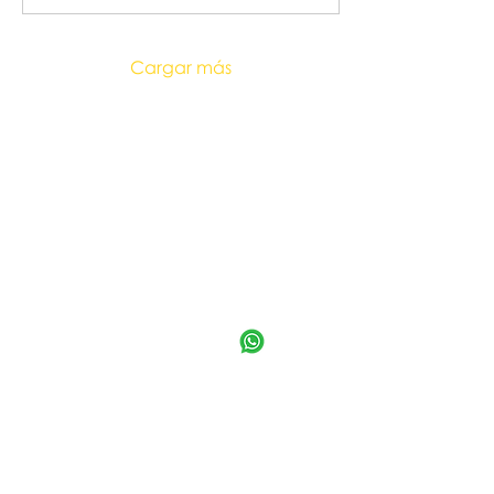
Cargar más
Documentos reglamentarios
Política para el Tratamiento de
Datos Personales
Documentación DIAN
Datos de contacto
Whatsapp:
+ 57 320 300 48 54
Dirección:
Carrera 7B BIS #124 - 58
Correo:
contactenos@bestbuddies.com.co
Correo notificaciones judiciales:
asuntoslegales@bestbuddies.com.co