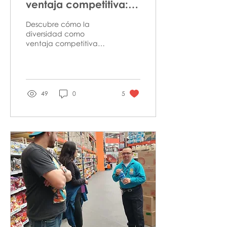
ventaja competitiva:
cómo impulsa el
Descubre cómo la
crecimiento
diversidad como
ventaja competitiva
empresarial
impulsa la innovación y
fortalece el desempeño
empresarial.
49
0
5