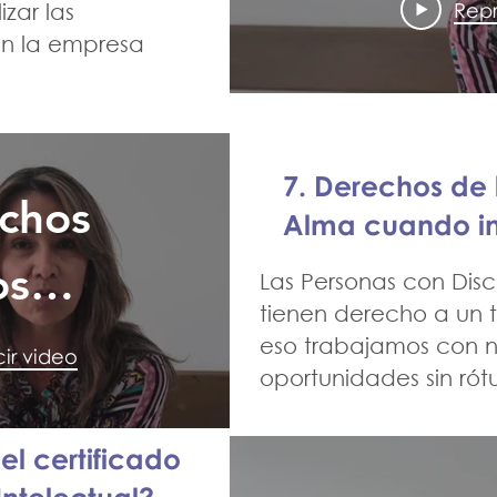
Alma
Repr
izar las
en la empresa
ingr
tra
7. Derechos de 
echos
Alma cuando in
os
Las Personas con Dis
tienen derecho a un t
 del
eso trabajamos con n
ir video
oportunidades sin rótul
uando
l certificado
an a