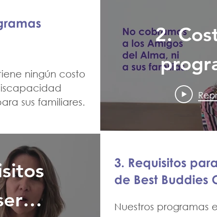
ogramas
2. Cos
progr
tiene ningún costo
la Fu
Discapacidad
Repr
ra sus familiares.
3. Requisitos par
sitos
de Best Buddies
ser
Nuestros programas es