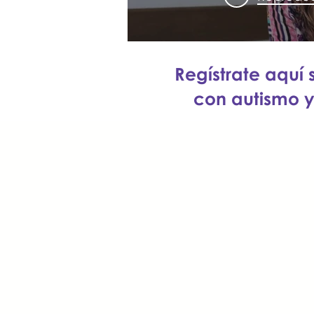
Oportu
Labo
Regístrate aquí 
con autismo y