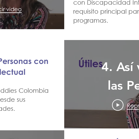
con Discapacidad Inte
e Best
ir video
requisito principal p
programas.
ies
bia
 Personas con
4. Así
lectual
las P
Buddies Colombia
esde sus
Repr
ades.
Disca