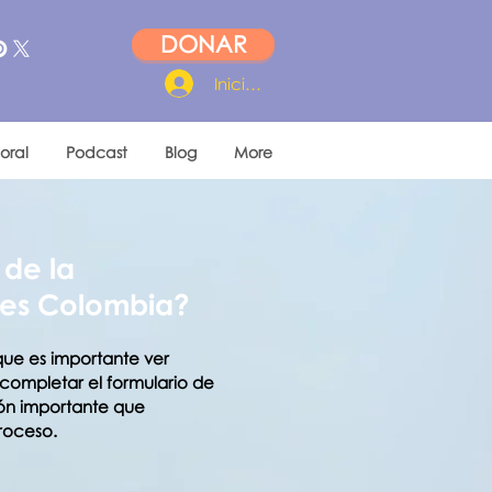
DONAR
Iniciar sesión
oral
Podcast
Blog
More
 de la
ies Colombia?
que es importante ver
ompletar el formulario de
ción importante que
roceso.