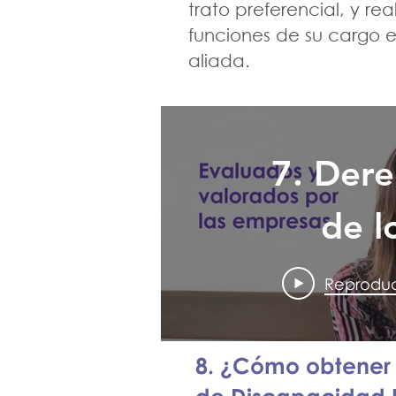
trato preferencial, y real
funciones de su cargo 
aliada.
7. Der
de l
Amigos
Reproduc
Alma c
8. ¿Cómo obtener e
ingres