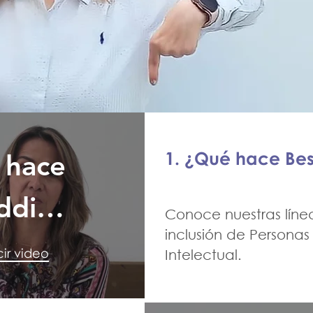
1. ¿Qué hace Be
 hace
ddies
Conoce nuestras línea
inclusión de Persona
mbia_
ir video
Intelectual.