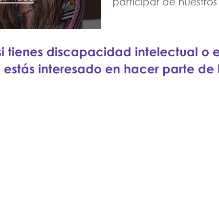
participar de nuestro
nidad
ral
si tienes discapacidad intelectual o
 estás interesado en hacer parte de