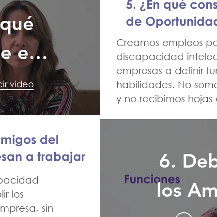
Inte
5. ¿En qué con
 qué
de Oportunida
Creamos empleos pa
e el
discapacidad intele
empresas a definir f
ma de
ir video
habilidades. No som
y no recibimos hojas 
nidad
al_
Amigos del
san a trabajar
6. De
apacidad
los Am
ir los
mpresa, sin