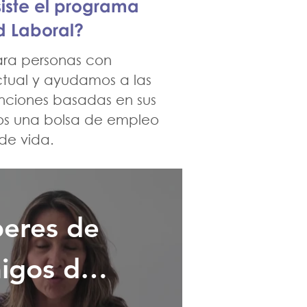
lectual
siste el programa
d Laboral?
ra personas con
ctual y ayudamos a las
unciones basadas en sus
os una bolsa de empleo
de vida.
beres de
igos del