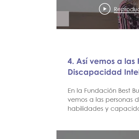
parte d
Reproduc
Budd
Colom
4. Así vemos a las
Discapacidad Inte
En la Fundación Best 
vemos a las personas d
habilidades y capacid