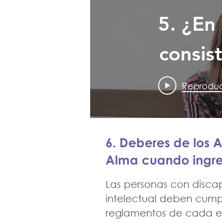
5. ¿En
consist
progra
Reproduc
Oportu
Labor
6. Deberes de los 
Alma cuando ingre
Las personas con disc
intelectual deben cumpl
reglamentos de cada e