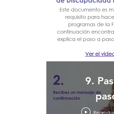
de Discapacidad I
traba
Este documento es m
requisito para hace
programas de la 
continuación encontra
explica el paso a pas
Ver el vide
9. Pas
pas
progr
Reproduc