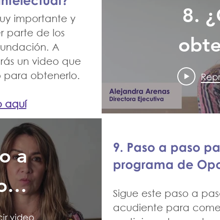
ntelectual?
8. 
jar
uy importante y
r parte de los
obte
Fundación. A
rás un video que
certif
o para obtenerlo.
Repr
Disca
o aquí
Intel
9. Paso a paso pa
o a
programa de Opo
o
Sigue este paso a pa
acudiente para comen
ama
ir video