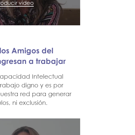
 cuando
oducir video
esan a
bajar
los Amigos del
gresan a trabajar
capacidad Intelectual
rabajo digno y es por
uestra red para generar
os, ni exclusión.