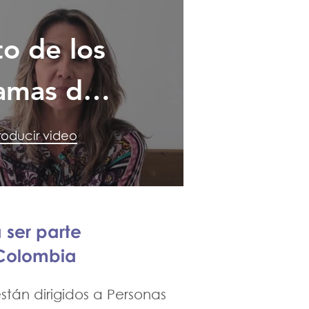
to de los
amas de
ndación
oducir video
a ser parte
 Colombia
tán dirigidos a Personas