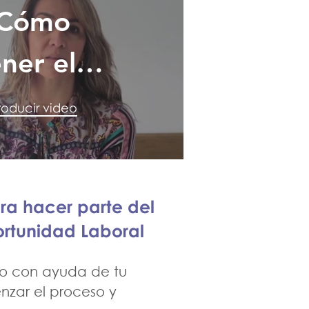
¿Cómo
ner el
icado de
oducir video
pacidad
ectual_
ra hacer parte del
rtunidad Laboral
so con ayuda de tu
zar el proceso y