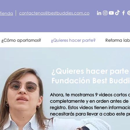
contactenos@bestbuddies.com.co
Tienda
¿Cómo aportamos?
¿Quieres hacer parte?
Reforma lab
¿Quieres hacer parte
Fundación Best Budd
Ahora, te mostramos 9 videos cortos 
completamente y en orden antes de c
registro. Estos videos tienen informa
necesitarás para llevar a cabo este p