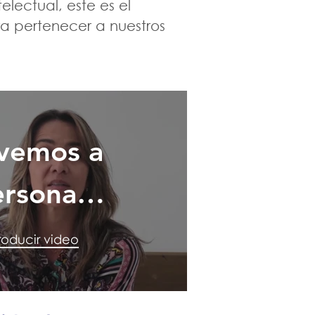
lectual, este es el
ara pertenecer a nuestros
 vemos a
ersonas
con
oducir video
pacidad