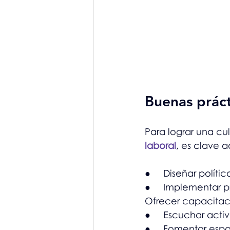
Buenas práct
Para lograr una cu
laboral
, es clave 
●     Diseñar polít
●     Implementar p
Ofrecer capacitaci
●     Escuchar acti
●     Fomentar esp