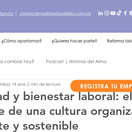
contactenos@bestbuddies.com.co
Tienda
¿Cómo aportamos?
¿Quieres hacer parte?
Reforma lab
 a cambiar hoy?
Podcast | Historias del Alma
ombia
19 ene
2 min de lectura
n otro
REGISTRA TU EM
d y bienestar laboral: e
e de una cultura organiz
te y sostenible