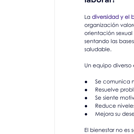
La 
diversidad y el 
organización valor
orientación sexual
sentando las base
saludable.
Un equipo diverso
●     Se comunica
●     Resuelve pro
●     Se siente mo
●     Reduce nivele
●     Mejora su de
El bienestar no es 