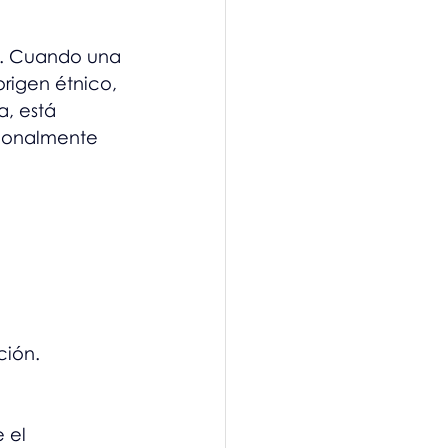
. Cuando una 
rigen étnico, 
, está 
cionalmente 
ción.
 el 