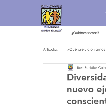
¿Quiénes somos?
Artículos
¿Qué prejuicio vamos
Best Buddies Col
Historia de un año como ningú
Diversida
nuevo ej
conscien