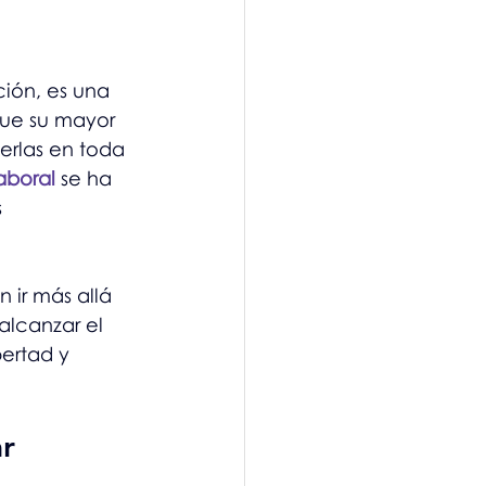
ción, es una 
ue su mayor 
erlas en toda 
aboral
 se ha 
 
ir más allá 
alcanzar el 
ertad y 
r 