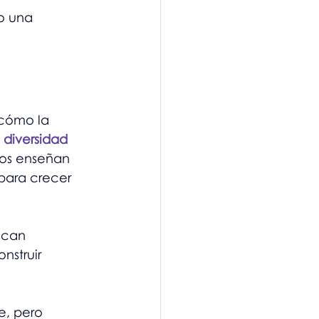
o una 
 cómo la 
 
diversidad 
nos enseñan 
para crecer 
scan 
nstruir 
e, pero 