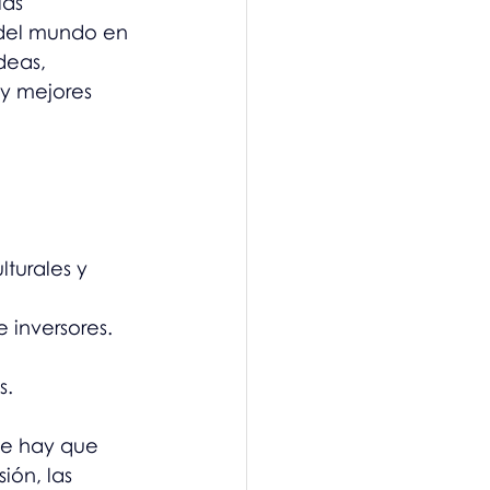
las 
 del mundo en 
deas, 
y mejores 
lturales y 
e inversores.
s.
ue hay que 
ón, las 