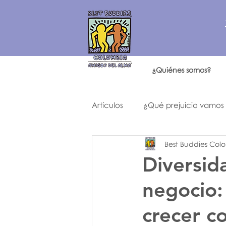
¿Quiénes somos?
Artículos
¿Qué prejuicio vamos
Best Buddies Col
Historia de un año como ningú
Diversid
negocio:
crecer c