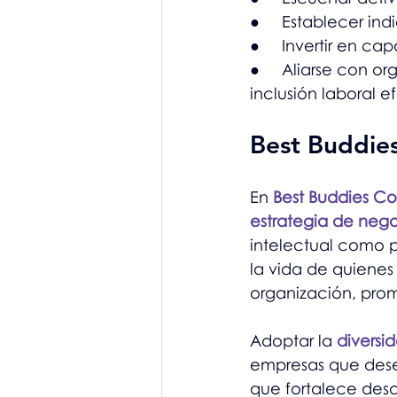
●     Establecer in
●     Invertir en c
●     Aliarse con 
inclusión laboral e
Best Buddies
En 
Best Buddies C
estrategia de neg
intelectual como p
la vida de quienes
organización, pro
Adoptar la 
diversi
empresas que desea
que fortalece desd