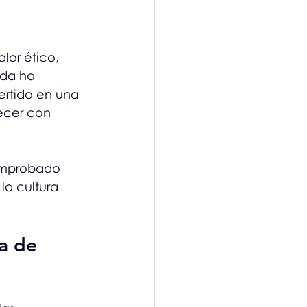
lor ético, 
ada ha 
ertido en una 
ecer con 
omprobado 
la cultura 
a de 