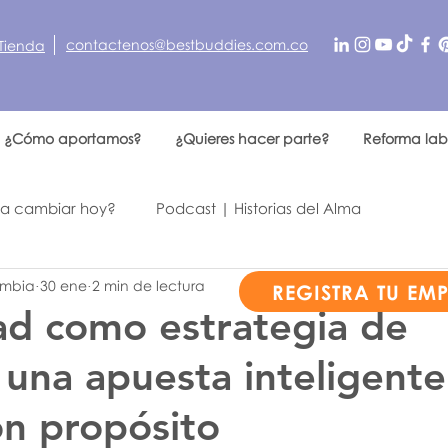
contactenos@bestbuddies.com.co
Tienda
¿Cómo aportamos?
¿Quieres hacer parte?
Reforma lab
 a cambiar hoy?
Podcast | Historias del Alma
ombia
30 ene
2 min de lectura
n otro
REGISTRA TU EM
ad como estrategia de
 una apuesta inteligente
on propósito