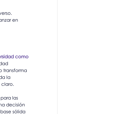
verso.
anzar en 
ersidad como 
idad 
o transforma 
da la 
claro.
para las 
na decisión 
base sólida 