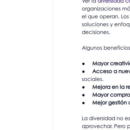
Ver la 
diversidad 
organizaciones más
el que operan. Los
soluciones y enfoq
decisiones.
Algunos beneficios
●     
Mayor creativ
●     
Acceso a nue
sociales.
●     
Mejora en la 
●     
Mayor compro
●     
Mejor gestión 
La diversidad no e
aprovechar. Pero p