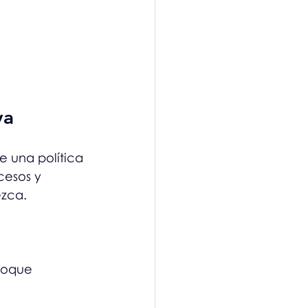
va
e una política 
cesos y 
ezca.
foque 