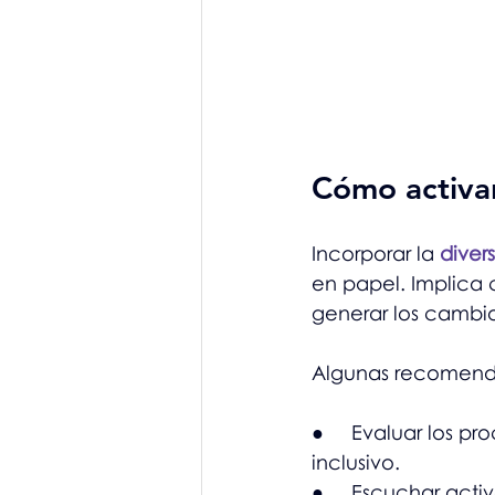
Cómo activar
Incorporar la 
diver
en papel. Implica 
generar los cambio
Algunas recomenda
●     Evaluar los 
inclusivo.
●     Escuchar act