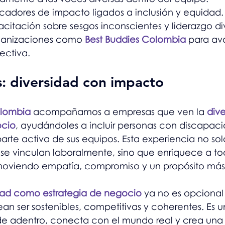
dicadores de impacto ligados a inclusión y equidad.
apacitación sobre sesgos inconscientes y liderazgo di
organizaciones como 
Best Buddies Colombia
 para av
fectiva.
: diversidad con impacto
olombia
 acompañamos a empresas que ven la 
div
ocio
, ayudándoles a incluir personas con discapac
arte activa de sus equipos. Esta experiencia no sol
 se vinculan laboralmente, sino que enriquece a to
moviendo empatía, compromiso y un propósito más 
dad como estrategia de negocio
 ya no es opcional 
n ser sostenibles, competitivas y coherentes. Es u
e adentro, conecta con el mundo real y crea una 