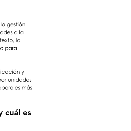
la gestión 
ades a la 
exto, la 
o para 
icación y 
portunidades 
aborales más 
y cuál es 