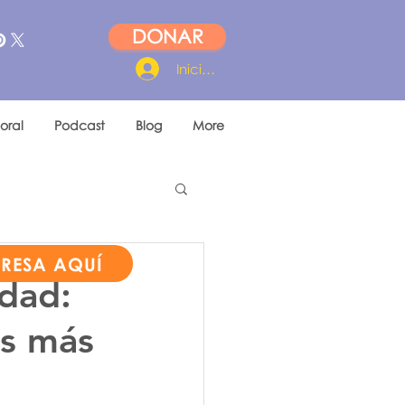
DONAR
Iniciar sesión
oral
Podcast
Blog
More
PRESA AQUÍ
idad:
es más