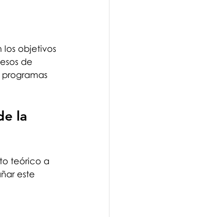
los objetivos 
cesos de 
e programas 
de la 
to teórico a 
ñar este 