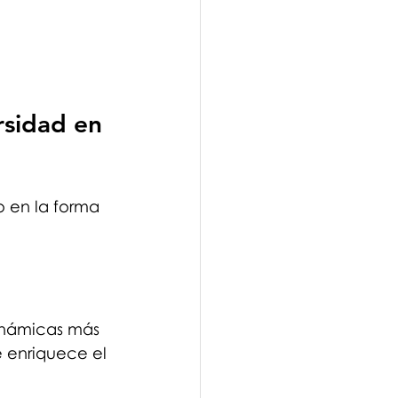
rsidad en 
o en la forma 
inámicas más 
e enriquece el 