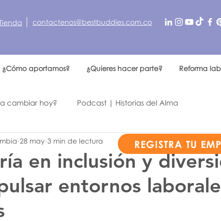
contactenos@bestbuddies.com.co
Tienda
¿Cómo aportamos?
¿Quieres hacer parte?
Reforma lab
 a cambiar hoy?
Podcast | Historias del Alma
ombia
28 may
3 min de lectura
n otro
REGISTRA TU EM
ía en inclusión y divers
ulsar entornos laboral
s