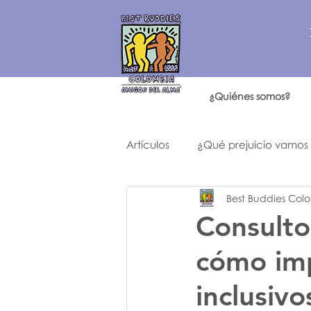
¿Quiénes somos?
Artículos
¿Qué prejuicio vamos
Best Buddies Col
Historia de un año como ningú
Consultor
cómo imp
inclusivo