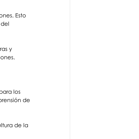
ones. Esto 
del 
as y 
iones.
ara los 
rensión de 
ltura de la 