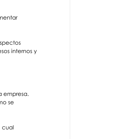
mentar 
aspectos 
sos internos y 
la empresa. 
ómo se 
 cual 