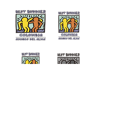
Tamaño mínimo
Son los tamaños mínimos válidos
para impresión y uso digital, es decir,
medidas en las cuales el logo sigue
siendo legible.