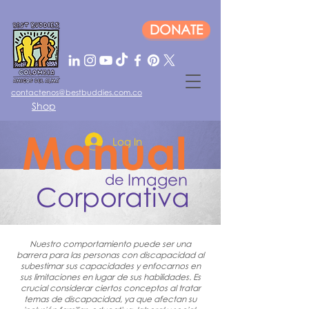
DONATE
contactenos@bestbuddies.com.co
Shop
Manual
Log In
Imagen
de
Corporativa
Nuestro comportamiento puede ser una
barrera para las personas con discapacidad al
subestimar sus capacidades y enfocarnos en
sus limitaciones en lugar de sus habilidades. Es
crucial considerar ciertos conceptos al tratar
temas de discapacidad, ya que afectan su