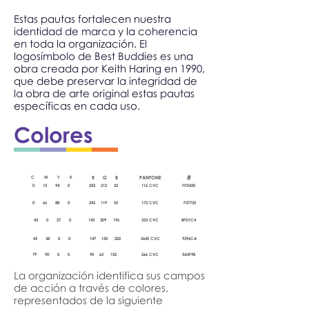
Estas pautas fortalecen nuestra
identidad de marca y la coherencia
en toda la organización. El
logosímbolo de Best Buddies es una
obra creada por Keith Haring en 1990,
que debe preservar la integridad de
la obra de arte original estas pautas
específicas en cada uso.
Colores
#
C M Y K
R G B
PANTONE
0 15 94 0
255 212 32
116 CVC
FFD420
0 66 88 0
243 119 53
172 CVC
F37735
43 0 27 0
143 209 196
333 CVC
8FD1C4
43 38 0 0
147 150 202
2645 CVC
9396CA
79 90 0 0
90 63 152
266 CVC
5A3F98
La organización identifica sus campos
de acción a través de colores,
representados de la siguiente