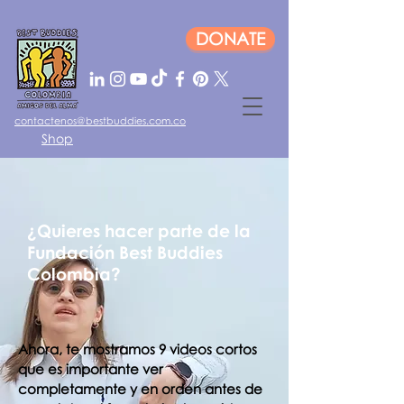
DONATE
contactenos@bestbuddies.com.co
Shop
Log In
¿Quieres hacer parte de la
Fundación Best Buddies
Colombia?
Ahora, te mostramos 9 videos cortos
que es importante ver
completamente y en orden antes de